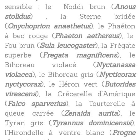
sensible : le Noddi brun (
Anous
stolidus
) , la Sterne bridée
(
Onychoprion anaethetus
), le Phaéton
à bec rouge (
Phaeton aethereus
), le
Fou brun (
Sula leucogaster
), la Frégate
superbe (
Fregata magnificens
), le
Bihoreau violacé (
Nyctanassa
violacea
), le Bihoreau gris (
Nycticorax
nyctycorax
), le Héron vert (
Butorides
virescens
), la Crécerelle d’Amérique
(
Falco sparverius
), la Tourterelle à
queue carrée (
Zenaida aurita
), le
Tyran gris (
Tyrannus dominicensis
),
l’Hirondelle à ventre blanc (
Progne