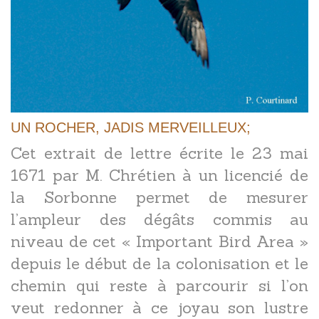
UN ROCHER, JADIS MERVEILLEUX;
Cet extrait de lettre écrite le 23 mai
1671 par M. Chrétien à un licencié de
la Sorbonne permet de mesurer
l’ampleur des dégâts commis au
niveau de cet « Important Bird Area »
depuis le début de la colonisation et le
chemin qui reste à parcourir si l’on
veut redonner à ce joyau son lustre