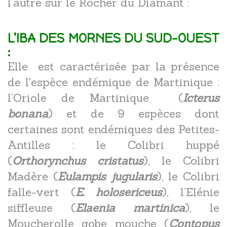
l’autre sur le Rocher du Diamant :
L’IBA DES MORNES DU SUD-OUEST
:
Elle est caractérisée par la présence
de l'espèce endémique de Martinique :
l’Oriole de Martinique (
Icterus
bonana
) et de 9 espèces dont
certaines sont endémiques des Petites-
Antilles : le Colibri huppé
(
Orthorynchus cristatus
), le Colibri
Madère (
Eulampis jugularis
), le Colibri
falle-vert (
E. holosericeus
), l’Elénie
siffleuse (
Elaenia martinica
), le
Moucherolle gobe mouche (
Contopus