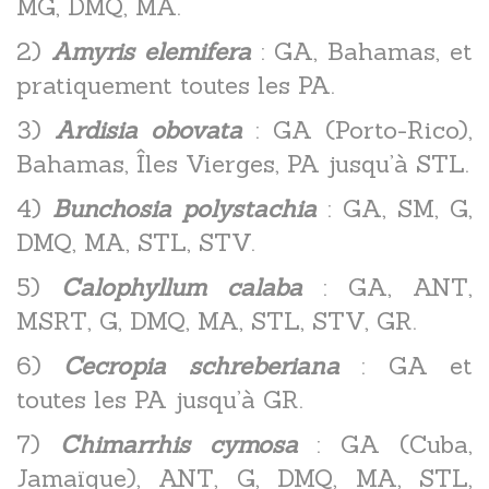
MG, DMQ, MA.
2)
Amyris elemifera
: GA, Bahamas, et
pratiquement toutes les PA.
3)
Ardisia obovata
: GA (Porto-Rico),
Bahamas, Îles Vierges, PA jusqu’à STL.
4)
Bunchosia polystachia
: GA, SM, G,
DMQ, MA, STL, STV.
5)
Calophyllum calaba
: GA, ANT,
MSRT, G, DMQ, MA, STL, STV, GR.
6)
Cecropia schreberiana
: GA et
toutes les PA jusqu’à GR.
7)
Chimarrhis cymosa
: GA (Cuba,
Jamaïque), ANT, G, DMQ, MA, STL,