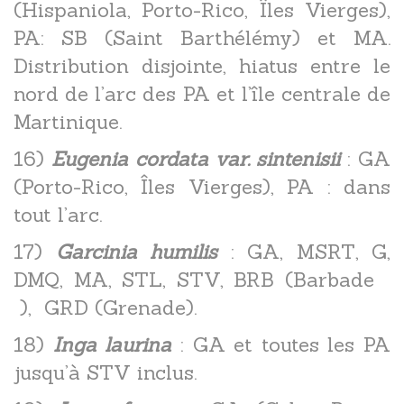
(Hispaniola, Porto-Rico, Îles Vierges),
PA: SB (Saint Barthélémy) et MA.
Distribution disjointe, hiatus entre le
nord de l’arc des PA et l’île centrale de
Martinique.
16)
Eugenia cordata var. sintenisii
: GA
(Porto-Rico, Îles Vierges), PA : dans
tout l’arc.
17)
Garcinia humilis
: GA, MSRT, G,
DMQ, MA, STL, STV, BRB (Barbade
), GRD (Grenade).
18)
Inga laurina
: GA et toutes les PA
jusqu’à STV inclus.