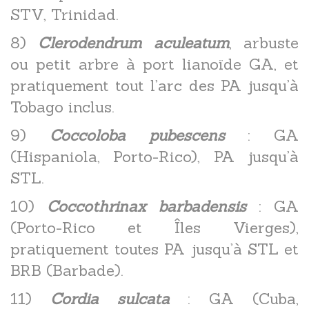
STV, Trinidad.
8)
Clerodendrum aculeatum
, arbuste
ou petit arbre à port lianoïde GA, et
pratiquement tout l’arc des PA jusqu’à
Tobago inclus.
9)
Coccoloba pubescens
: GA
(Hispaniola, Porto-Rico), PA jusqu’à
STL.
10)
Coccothrinax barbadensis
: GA
(Porto-Rico et Îles Vierges),
pratiquement toutes PA jusqu’à STL et
BRB (Barbade).
11)
Cordia sulcata
: GA (Cuba,