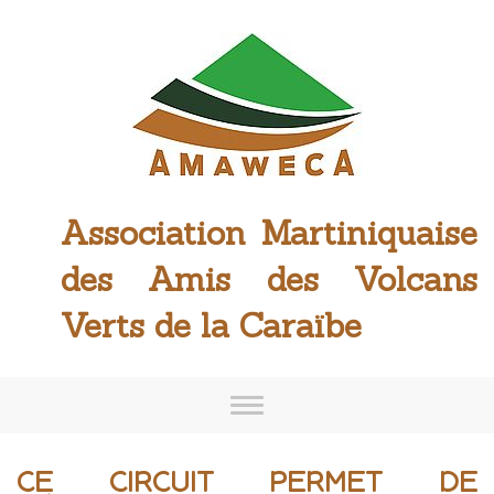
A
ssociation
M
artiniquaise
des
A
mis des
V
olcans
V
erts de la
C
araïbe
Toggle
navigation
CE CIRCUIT PERMET DE